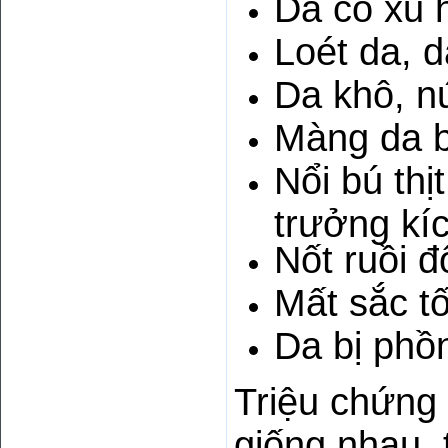
Da có xu 
Loét da, d
Da khô, n
Màng da b
Nổi bú thị
trưởng kí
Nốt ruồi 
Mất sắc t
Da bị phồn
Triệu chứng
giống nhau, 