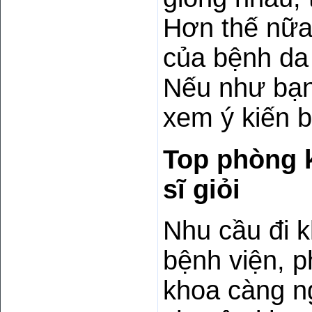
Hơn thế nữa
của bệnh da 
Nếu như bạn
xem ý kiến b
Top phòng k
sĩ giỏi
Nhu cầu đi k
bệnh viện, p
khoa càng n