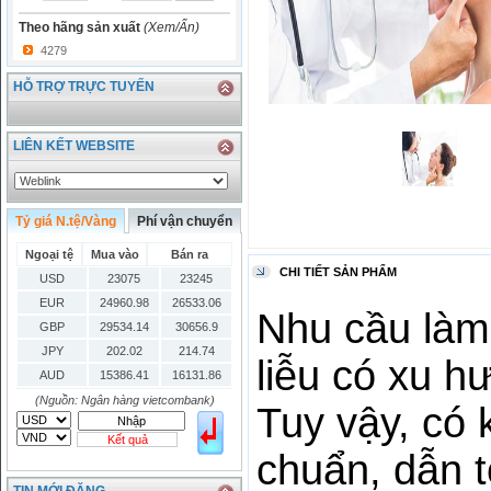
Theo hãng sản xuất
(Xem/Ẩn)
4279
HỖ TRỢ TRỰC TUYẾN
LIÊN KẾT WEBSITE
Tỷ giá N.tệ/Vàng
Phí vận chuyển
Ngoại tệ
Mua vào
Bán ra
CHI TIẾT SẢN PHẨM
USD
23075
23245
EUR
24960.98
26533.06
Nhu cầu làm
GBP
29534.14
30656.9
JPY
202.02
214.74
liễu có xu h
AUD
15386.41
16131.86
HKD
2906.04
3028.6
(Nguồn: Ngân hàng vietcombank)
Tuy vậy, có
SGD
16755.29
17427.08
Kết quả
THB
666.2
786.99
chuẩn, dẫn t
CAD
17223.74
18058.21