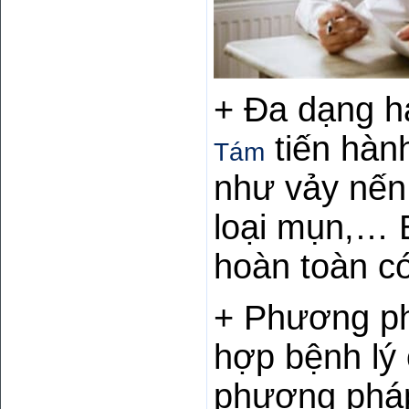
+ Đa dạng h
tiến hàn
Tám
như vảy nến,
loại mụn,… B
hoàn toàn c
+ Phương phá
hợp bệnh lý
phương pháp