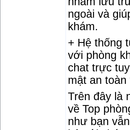
nhằm lưu trữ
ngoài và giú
khám.
+ Hệ thống t
với phòng k
chat trực tu
mật an toàn 
Trên đây là 
về Top phòn
như bạn vẫn 