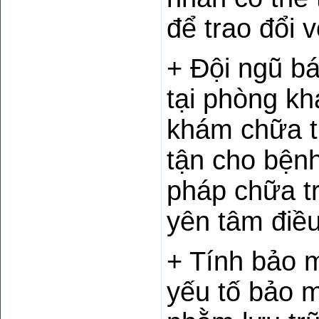
để trao đổi 
+ Đội ngũ bá
tại phòng k
khám chữa tr
tận cho bện
pháp chữa tr
yên tâm điều 
+ Tính bảo m
yếu tố bảo m