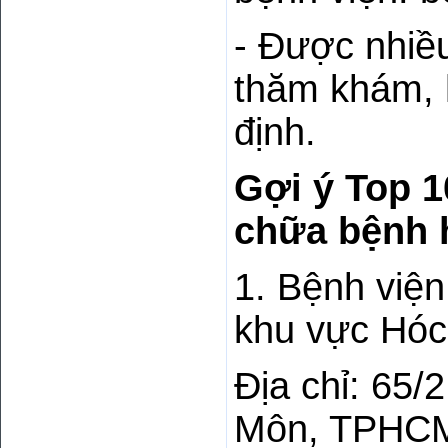
- Được nhiều
thăm khám, h
định.
Gợi ý Top 
chữa bệnh 
1. Bệnh việ
khu vực Hó
Địa chỉ: 65/
Môn, TPHC