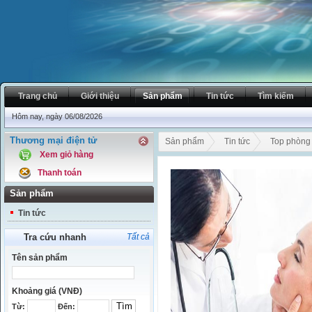
Trang chủ
Giới thiệu
Sản phẩm
Tin tức
Tìm kiếm
Hôm nay, ngày 06/08/2026
Phòng k
Thương mại điện tử
Sản phẩm
Tin tức
Top phòng 
Xem giỏ hàng
Thanh toán
Sản phẩm
Tin tức
Tra cứu nhanh
Tất cả
Tên sản phẩm
Khoảng giá (VNĐ)
Từ:
Đến: