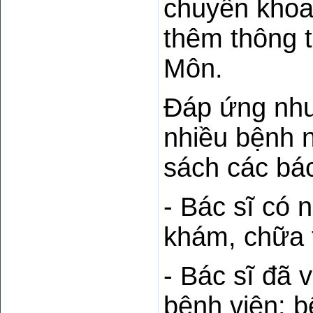
chuyên khoa
thêm thông t
Môn.
Đáp ứng nhu 
nhiều bệnh 
sách các bác 
- Bác sĩ có 
khám, chữa t
- Bác sĩ đã 
bệnh viện: b