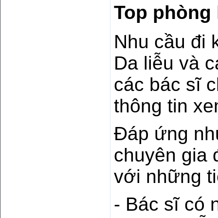
Top phòng 
Nhu cầu đi 
Da liễu và 
các bác sĩ 
thông tin x
Đáp ứng nhu
chuyên gia 
với những ti
- Bác sĩ có