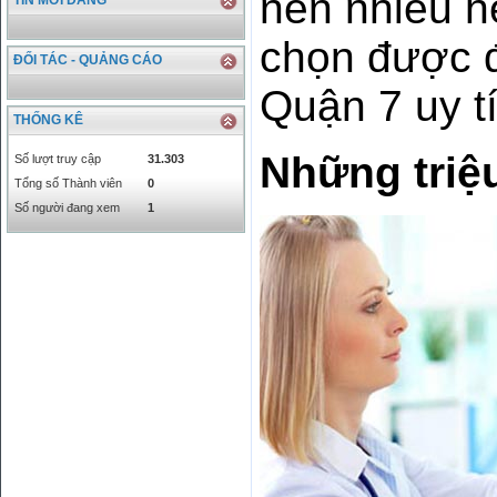
nên nhiều hệ
TIN MỚI ĐĂNG
CHF
23161.62
24283.77
DKK
0
3531.88
chọn được đị
INR
0
340.14
ĐỐI TÁC - QUẢNG CÁO
KRW
18.01
21.12
Quận 7 uy t
KWD
0
79758.97
THỐNG KÊ
MYR
0
5808.39
NOK
0
2658.47
Những triệ
Số lượt truy cập
31.303
RMB
3272
1
Tổng số Thành viên
0
RUB
0
418.79
Số người đang xem
1
SAR
0
6457
SEK
0
2503.05