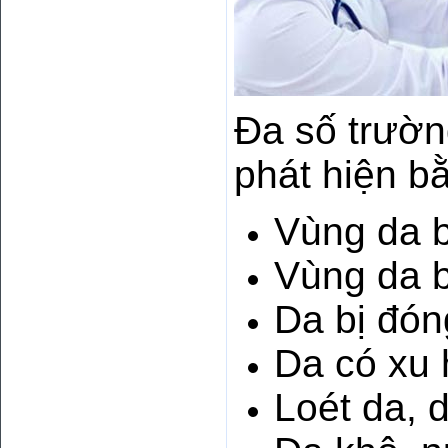
Đa số trườn
phát hiện b
Vùng da b
Vùng da b
Da bị đón
Da có xu 
Loét da, 