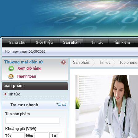
Trang chủ
Giới thiệu
Sản phẩm
Tin tức
Tìm kiếm
Hôm nay, ngày 06/08/2026
Phòng
Thương mại điện tử
Sản phẩm
Tin tức
Top phòng 
Xem giỏ hàng
Thanh toán
Sản phẩm
Tin tức
Tra cứu nhanh
Tất cả
Tên sản phẩm
Khoảng giá (VNĐ)
Từ:
Đến: