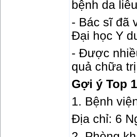
bệnh da liễu
- Bác sĩ đã 
Đại học Y dư
- Được nhiề
quả chữa trị
Gợi ý Top 1
1. Bệnh việ
Địa chỉ: 6
2. Phòng kh