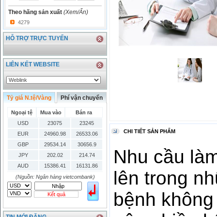
Theo hãng sản xuất
(Xem/Ẩn)
4279
HỖ TRỢ TRỰC TUYẾN
LIÊN KẾT WEBSITE
Tỷ giá N.tệ/Vàng
Phí vận chuyển
Ngoại tệ
Mua vào
Bán ra
USD
23075
23245
CHI TIẾT SẢN PHẨM
EUR
24960.98
26533.06
GBP
29534.14
30656.9
Nhu cầu làm
JPY
202.02
214.74
AUD
15386.41
16131.86
lên trong n
HKD
2906.04
3028.6
(Nguồn: Ngân hàng vietcombank)
SGD
16755.29
17427.08
bệnh không 
Kết quả
THB
666.2
786.99
CAD
17223.74
18058.21