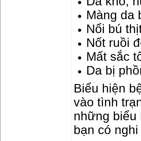
Da khô, n
Màng da b
Nổi bú th
Nốt ruồi 
Mất sắc t
Da bị phồ
Biểu hiện b
vào tình tr
những biểu 
bạn có nghi