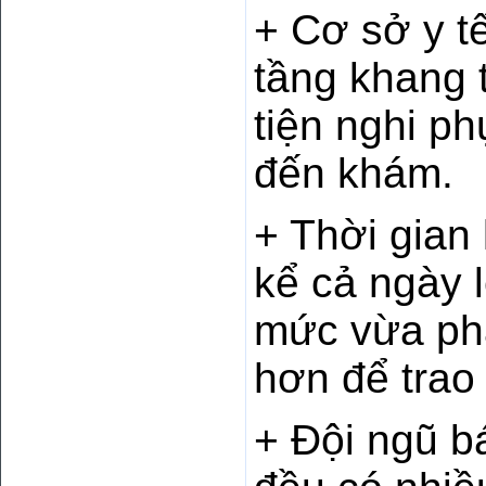
+ Cơ sở y tế
tầng khang t
tiện nghi p
đến khám.
+ Thời gian
kể cả ngày 
mức vừa phả
hơn để trao
+ Đội ngũ b