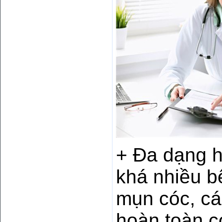
+ Đa dạng h
khá nhiều b
mụn cóc, cá
hoàn toàn c