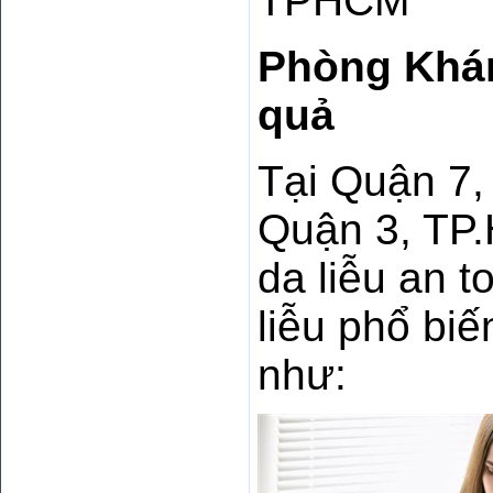
TPHCM
Phòng Khám
quả
Tại Quận 7
Quận 3, TP.
da liễu an t
liễu phổ bi
như: