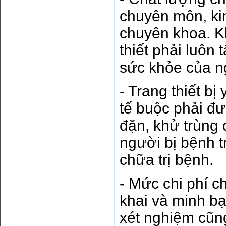
chuyên môn, kin
chuyên khoa. Kh
thiết phải luôn
sức khỏe của n
- Trang thiết bị
tế buộc phải đượ
đặn, khử trùng 
người bị bệnh 
chữa trị bệnh.
- Mức chi phí c
khai và minh b
xét nghiệm cũn