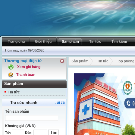
Trang chủ
Giới thiệu
Sản phẩm
Tin tức
Tìm kiếm
Hôm nay, ngày 09/08/2026
Phòng
Thương mại điện tử
Sản phẩm
Tin tức
Top phòng 
Xem giỏ hàng
Thanh toán
Sản phẩm
Tin tức
Tra cứu nhanh
Tất cả
Tên sản phẩm
Khoảng giá (VNĐ)
Từ:
Đến: