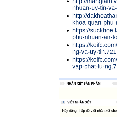
http://thangta
nhuan-uy-tin-va-
http://dakhoath
khoa-quan-phu-
https://suckhoe
phu-nhuan-an-t
https://koifc.c
ng-va-uy-tin.721
https://koifc.c
vap-chat-lu-ng.
NHẬN XÉT SẢN PHẨM
VIẾT NHẬN XÉT
Hãy đăng nhập để viết nhận xét ch