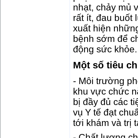
nhạt, chảy mủ 
rất ít, đau buốt
xuất hiện nhữn
bệnh sớm để chữ
động sức khỏe.
Một số tiêu c
- Môi trường ph
khu vực chức n
bị đầy đủ các t
vụ Y tế đạt chu
tới khám và trị
- Chất lượng ch