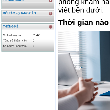
phòng khám nam
TIN MỚI ĐĂNG
CHF
23161.62
24283.77
DKK
0
3531.88
viết bên dưới.
INR
0
340.14
ĐỐI TÁC - QUẢNG CÁO
KRW
18.01
21.12
Thời gian nà
KWD
0
79758.97
THỐNG KÊ
MYR
0
5808.39
NOK
0
2658.47
Số lượt truy cập
31.471
RMB
3272
1
Tổng số Thành viên
0
RUB
0
418.79
Số người đang xem
3
SAR
0
6457
SEK
0
2503.05