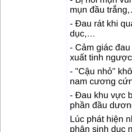
mụn đầu trắng
- Đau rát khi q
dục,…
- Cảm giác đau r
xuất tinh ngược
- "Cậu nhỏ" kh
nam cương cứn
- Đau khu vực b
phần đầu dương 
Lúc phát hiện 
phận sinh dục n